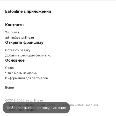
Eatonline в приложении
О
Контакты
О
Эл. почта:
admin@eatonline.ru
Открыть франшизу
Оставить заявку
Добавить ресторан бесплатно
Основное
Войти
О нас
Что с моим заказом?
Информация для партнеров
Город
Нижний Тагил
Войти
Написать в техподдержку
©2012-2026, eatonline.ru
• Политика конфиденциальности
• Условия использования
🚀 Заказать полное продвижение
• Публичная оферта