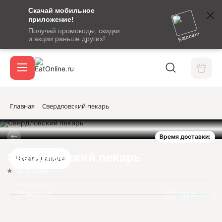
Скачай мобильное
номер
приложение!
SMS-
Получай промокоды, скидки
сообщение
Eatonline
и акции раньше других!
с
Акции
кодом
подтверждения
О сервисе
Главная
Свердловский пекарь
Время доставки:
Откры
Вход / регистрация
Свердловский пекарь
Читать дальше
Нет оценок
Отзывов нет
Информация